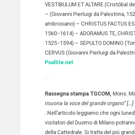
VESTIBULUM ET ALTARE (Cristóbal 
– (Giovanni Pierluigi da Palestrina,
ambrosiano) – CHRISTUS FACTUS EST
1560−1614) – ADORAMUS TE, CHRISTE (
1525−1594) – SEPULTO DOMINO (Tomás
CERVUS (Giovanni Pierluigi da Palestr
Psallite.net
Rassegna stampa TGCOM,
Mons. Ma
risuona la voce del grande organo” […]
. Nell’articolo leggiamo che ogni lunedì
visitatori del Duomo di Milano potran
della Cattedrale. Si tratta del più gran