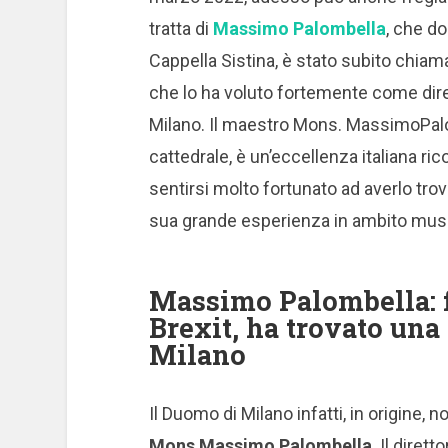
tratta di
Massimo Palombella
, che do
Cappella Sistina, è stato subito chia
che lo ha voluto fortemente come dire
Milano.
Il maestro Mons. MassimoPalom
cattedrale, è un’eccellenza italiana ric
sentirsi molto fortunato ad averlo trov
sua grande esperienza in ambito musi
Massimo Palombella: f
Brexit, ha trovato un
Milano
Il Duomo di Milano infatti, in origine, 
Mons
Massimo Palombella
.
Il dirett