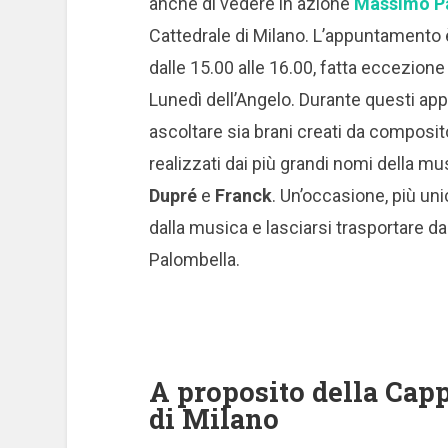
anche di vedere in azione
Massimo P
Cattedrale di Milano.
L’appuntamento è p
dalle 15.00 alle 16.00, fatta eccezione 
Lunedì dell’Angelo.
Durante questi appu
ascoltare sia brani creati da composito
realizzati dai più grandi nomi della m
Dupré
e
Franck
.
Un’occasione, più unic
dalla musica e lasciarsi trasportare 
Palombella.
A proposito della Cap
di Milano