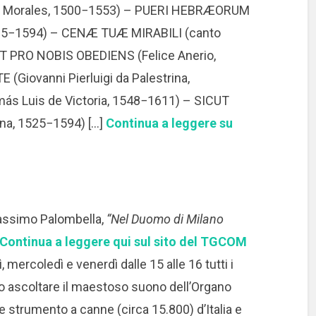
de Morales, 1500−1553) – PUERI HEBRÆORUM
 1525−1594) – CENÆ TUÆ MIRABILI (canto
 PRO NOBIS OBEDIENS (Felice Anerio,
Giovanni Pierluigi da Palestrina,
 Luis de Victoria, 1548−1611) – SICUT
ina, 1525−1594) […]
Continua a leggere su
ssimo Palombella,
“Nel Duomo di Milano
Continua a leggere qui sul sito del TGCOM
, mercoledì e venerdì dalle 15 alle 16 tutti i
no ascoltare il maestoso suono dell’Organo
de strumento a canne (circa 15.800) d’Italia e